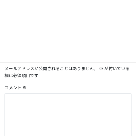
となり、休会登録料（1,100円/円）が必要となりま
す。
入会/休会について
FAQ Categories
コメントを残す
メールアドレスが公開されることはありません。
※
が付いている
欄は必須項目です
コメント
※